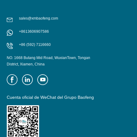
sales@xmbaofeng.com
+8613606907586
+86 (592) 7116660
NO. 1668 Butang Mid Road, WuxianTown, Tongan
District, Xiamen, China
Cuenta oficial de WeChat del Grupo Baofeng