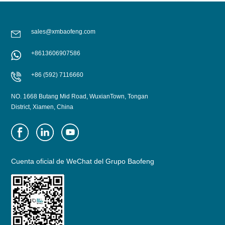
sales@xmbaofeng.com
+8613606907586
+86 (592) 7116660
NO. 1668 Butang Mid Road, WuxianTown, Tongan
District, Xiamen, China
Cuenta oficial de WeChat del Grupo Baofeng