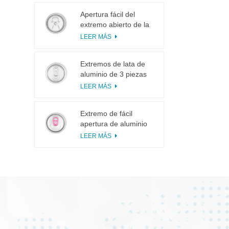
Apertura fácil del
extremo abierto de la
lengüeta del tirón del
LEER MÁS
anillo 113# pequeña
para el jugo de fruta
Extremos de lata de
aluminio de 3 piezas
200 SOT para
LEER MÁS
enlatado de alimentos
y bebidas
Extremo de fácil
apertura de aluminio
inciso con pestaña
LEER MÁS
rosa