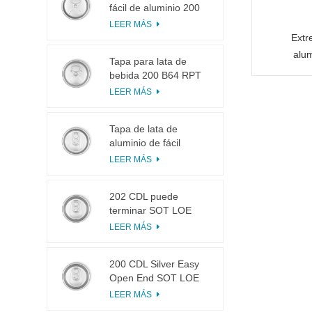
fácil de aluminio 200
B64 RPT LOE
LEER MÁS
Extr
alu
Tapa para lata de
bebida 200 B64 RPT
SOE plateada, fácil de
LEER MÁS
abrir
Tapa de lata de
aluminio de fácil
apertura 200 B64 SOT
LEER MÁS
LOE
202 CDL puede
terminar SOT LOE
Plata Ligero EOE
LEER MÁS
200 CDL Silver Easy
Open End SOT LOE
Epoxi
LEER MÁS