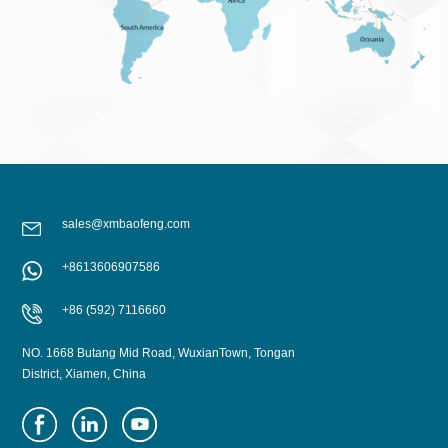
sales@xmbaofeng.com
+8613606907586
+86 (592) 7116660
NO. 1668 Butang Mid Road, WuxianTown, Tongan
District, Xiamen, China