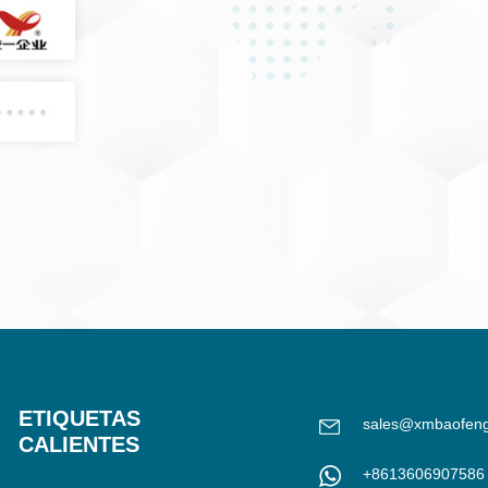
ETIQUETAS
sales@xmbaofen
CALIENTES
+8613606907586