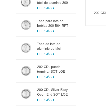
fácil de aluminio 200
B64 RPT LOE
LEER MÁS
202 CD
Tapa para lata de
bebida 200 B64 RPT
SOE plateada, fácil de
LEER MÁS
abrir
Tapa de lata de
aluminio de fácil
apertura 200 B64 SOT
LEER MÁS
LOE
202 CDL puede
terminar SOT LOE
Plata Ligero EOE
LEER MÁS
200 CDL Silver Easy
Open End SOT LOE
Epoxi
LEER MÁS