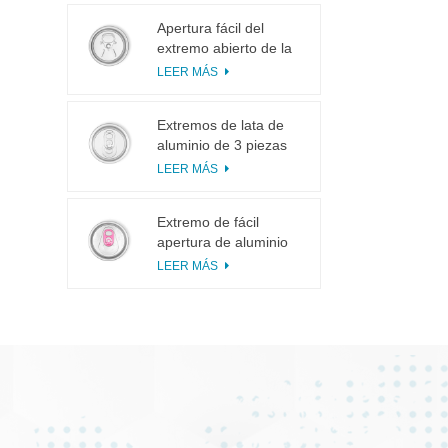
Apertura fácil del
extremo abierto de la
lengüeta del tirón del
LEER MÁS
anillo 113# pequeña
para el jugo de fruta
Extremos de lata de
aluminio de 3 piezas
200 SOT para
LEER MÁS
enlatado de alimentos
y bebidas
Extremo de fácil
apertura de aluminio
inciso con pestaña
LEER MÁS
rosa