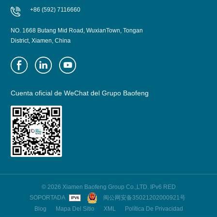
+86 (592) 7116660
NO. 1668 Butang Mid Road, WuxianTown, Tongan
District, Xiamen, China
Cuenta oficial de WeChat del Grupo Baofeng
© 2026 Xiamen Baofeng Group Co.,LTD. IPv6 RED
SOPORTADA
闽公网安备35021202000921号
Blog
Mapa Del Sitio
XML
Política De Privacidad