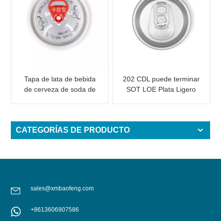
Tapa de lata de bebida
202 CDL puede terminar
de cerveza de soda de
SOT LOE Plata Ligero
aluminio con tapa de
EOE
anillo de tracción para
latas de bebida
CATEGORÍAS DE PRODUCTO
sales@xmbaofeng.com
+8613606907586