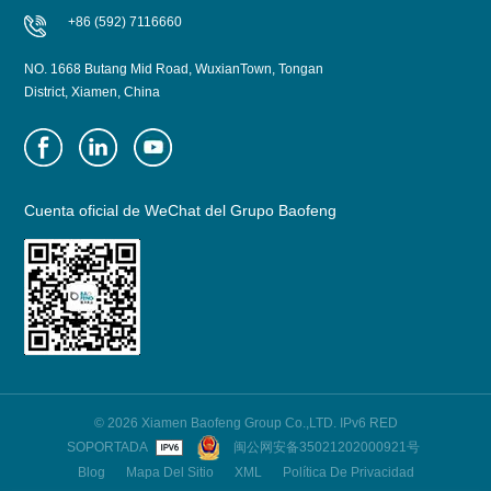
+86 (592) 7116660
NO. 1668 Butang Mid Road, WuxianTown, Tongan
District, Xiamen, China
Cuenta oficial de WeChat del Grupo Baofeng
© 2026 Xiamen Baofeng Group Co.,LTD. IPv6 RED
SOPORTADA
闽公网安备35021202000921号
Blog
Mapa Del Sitio
XML
Política De Privacidad