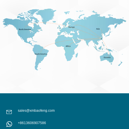
sales@xmbaofeng.com
+8613606907586