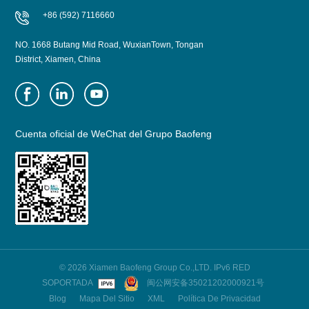
+86 (592) 7116660
NO. 1668 Butang Mid Road, WuxianTown, Tongan
District, Xiamen, China
Cuenta oficial de WeChat del Grupo Baofeng
© 2026 Xiamen Baofeng Group Co.,LTD. IPv6 RED
SOPORTADA
闽公网安备35021202000921号
Blog
Mapa Del Sitio
XML
Política De Privacidad