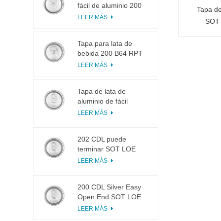
fácil de aluminio 200
Tapa de
B64 RPT LOE
LEER MÁS
SOT 
Tapa para lata de
bebida 200 B64 RPT
SOE plateada, fácil de
LEER MÁS
abrir
Tapa de lata de
aluminio de fácil
apertura 200 B64 SOT
LEER MÁS
LOE
202 CDL puede
terminar SOT LOE
Plata Ligero EOE
LEER MÁS
200 CDL Silver Easy
Open End SOT LOE
Epoxi
LEER MÁS