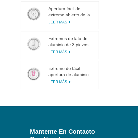
Apertura fácil del
extremo abierto de la
lengüeta del tirón del
LEER MÁS
anillo 113# pequeña
para el jugo de fruta
Extremos de lata de
aluminio de 3 piezas
200 SOT para
LEER MÁS
enlatado de alimentos
y bebidas
Extremo de fácil
apertura de aluminio
inciso con pestaña
LEER MÁS
rosa
Mantente En Contacto