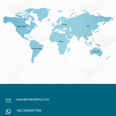
sales@xmbaofeng.com
+8613606907586