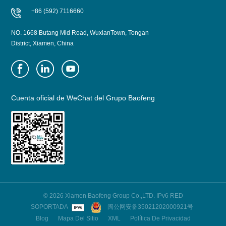
+86 (592) 7116660
NO. 1668 Butang Mid Road, WuxianTown, Tongan
District, Xiamen, China
Cuenta oficial de WeChat del Grupo Baofeng
© 2026 Xiamen Baofeng Group Co.,LTD. IPv6 RED
SOPORTADA
闽公网安备35021202000921号
Blog
Mapa Del Sitio
XML
Política De Privacidad