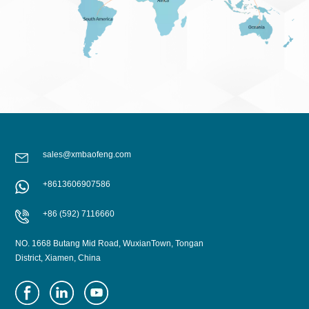
sales@xmbaofeng.com
+8613606907586
+86 (592) 7116660
NO. 1668 Butang Mid Road, WuxianTown, Tongan
District, Xiamen, China