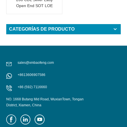
Open End SOT LOE
Epoxi
CATEGORÍAS DE PRODUCTO
sales@xmbaofeng.com
+8613606907586
+86 (592) 7116660
NO. 1668 Butang Mid Road, WuxianTown, Tongan
District, Xiamen, China