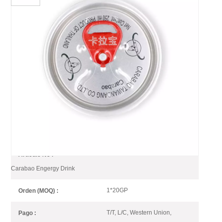
Tapa De Lata De Bebida De
Cerveza De Soda De Aluminio
Con Tapa De Anillo De
Tracción Para Latas De Bebida
Tapas de latas promocionales para latas de bebidas Lata de 2 piezas
Lata de 3 piezas
Soda Beer Drink Can Lid for
Artículo No :
Carabao Engergy Drink
1*20GP
Orden (MOQ) :
T/T, L/C, Western Union,
Pago :