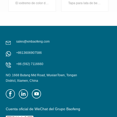
alta calidad para
extremo para lata de
El extremo de color dorado hace que su lata de bebidas brille en el estante, Baofeng ofrece una serie completa de extremos de latas doradas que incluyen dorado claro, dorado oscuro.
Tapa para lata de bebidas de aluminio de 200 mm de diámetro, con revestimiento negro y fácil apertura, precio de fábrica.
envases de bebidas
bebida de 2 piezas,
color negro SOT
sales@xmbaofeng.com
+8613606907586
APRENDE MÁS
APRENDE MÁS
+86 (592) 7116660
NO. 1668 Butang Mid Road, WuxianTown, Tongan
District, Xiamen, China
Cuenta oficial de WeChat del Grupo Baofeng