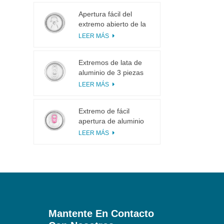
Apertura fácil del
extremo abierto de la
lengüeta del tirón del
LEER MÁS
anillo 113# pequeña
para el jugo de fruta
Extremos de lata de
aluminio de 3 piezas
200 SOT para
LEER MÁS
enlatado de alimentos
y bebidas
Extremo de fácil
apertura de aluminio
inciso con pestaña
LEER MÁS
rosa
Mantente En Contacto