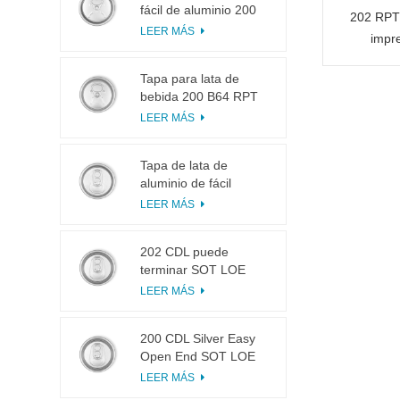
fácil de aluminio 200
202 RPT 
B64 RPT LOE
LEER MÁS
impr
Tapa para lata de
bebida 200 B64 RPT
SOE plateada, fácil de
LEER MÁS
abrir
Tapa de lata de
aluminio de fácil
apertura 200 B64 SOT
LEER MÁS
LOE
202 CDL puede
terminar SOT LOE
Plata Ligero EOE
LEER MÁS
200 CDL Silver Easy
Open End SOT LOE
Epoxi
LEER MÁS