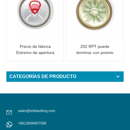
Precio de fábrica
202 RPT puede
Extremo de apertura
terminar con premio
fácil de aluminio con
impreso para
pestaña rosa
cerveza/bebida
energética
CATEGORÍAS DE PRODUCTO
sales@xmbaofeng.com
+8613606907586