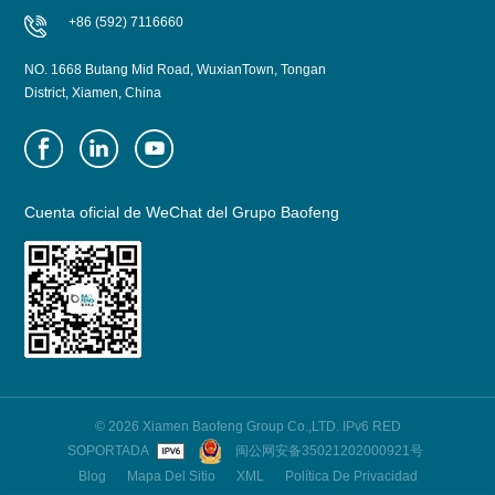
+86 (592) 7116660
NO. 1668 Butang Mid Road, WuxianTown, Tongan
District, Xiamen, China
Cuenta oficial de WeChat del Grupo Baofeng
© 2026 Xiamen Baofeng Group Co.,LTD. IPv6 RED
SOPORTADA
闽公网安备35021202000921号
Blog
Mapa Del Sitio
XML
Política De Privacidad