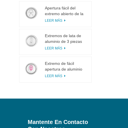
Apertura fácil del
extremo abierto de la
lengüeta del tirón del
LEER MÁS
anillo 113# pequeña
para el jugo de fruta
Extremos de lata de
aluminio de 3 piezas
200 SOT para
LEER MÁS
enlatado de alimentos
y bebidas
Extremo de fácil
apertura de aluminio
inciso con pestaña
LEER MÁS
rosa
Mantente En Contacto