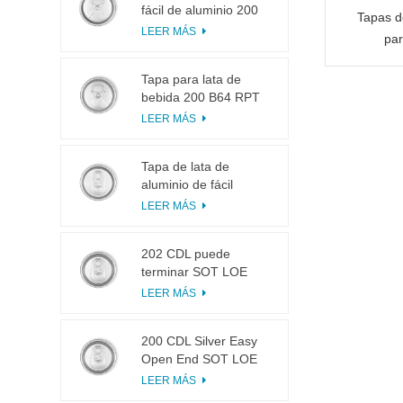
fácil de aluminio 200
Tapas d
B64 RPT LOE
LEER MÁS
par
Tapa para lata de
bebida 200 B64 RPT
SOE plateada, fácil de
LEER MÁS
abrir
Tapa de lata de
aluminio de fácil
apertura 200 B64 SOT
LEER MÁS
LOE
202 CDL puede
terminar SOT LOE
Plata Ligero EOE
LEER MÁS
200 CDL Silver Easy
Open End SOT LOE
Epoxi
LEER MÁS