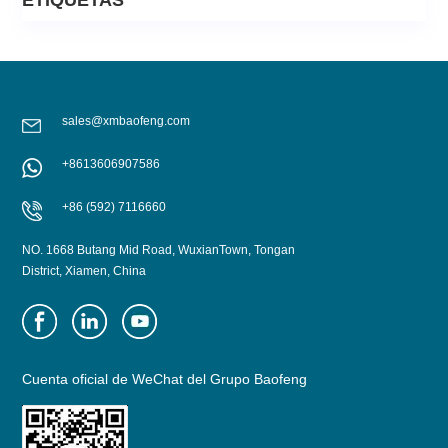
ETIQUETAS
sales@xmbaofeng.com
+8613606907586
+86 (592) 7116660
NO. 1668 Butang Mid Road, WuxianTown, Tongan
District, Xiamen, China
Cuenta oficial de WeChat del Grupo Baofeng