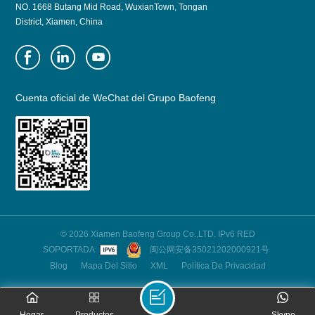
NO. 1668 Butang Mid Road, WuxianTown, Tongan
District, Xiamen, China
Cuenta oficial de WeChat del Grupo Baofeng
© 2026 Xiamen Baofeng Group Co.,LTD. IPv6 RED
SOPORTADA
闽公网安备35021202000921号
Blog
Mapa Del Sitio
XML
Política De Privacidad