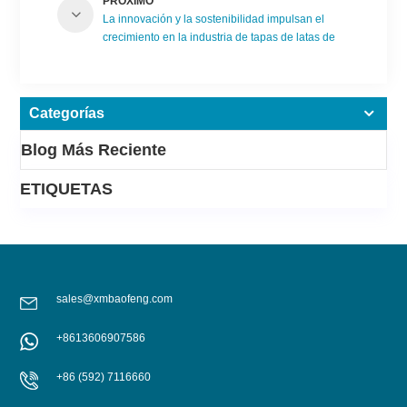
PRÓXIMO
La innovación y la sostenibilidad impulsan el
crecimiento en la industria de tapas de latas de
aluminio
Categorías
Blog Más Reciente
ETIQUETAS
sales@xmbaofeng.com
+8613606907586
+86 (592) 7116660