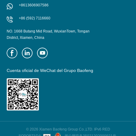
+8613606907586
+86 (592) 7116660
NO. 1668 Butang Mid Road, WuxianTown, Tongan
District, Xiamen, China
Cuenta oficial de WeChat del Grupo Baofeng
© 2026 Xiamen Baofeng Group Co.,LTD. IPv6 RED
SOPORTADA
闽公网安备35021202000921号