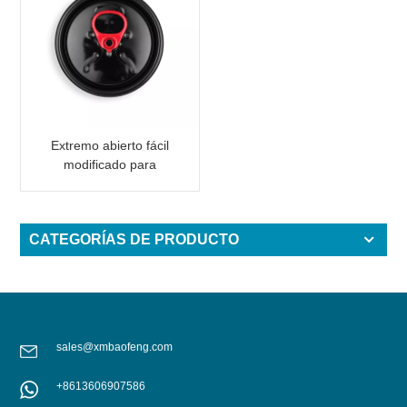
Extremo abierto fácil
modificado para
requisitos particulares
de la tapa de la lata de
bebida de aluminio
CATEGORÍAS DE PRODUCTO
negra
sales@xmbaofeng.com
+8613606907586