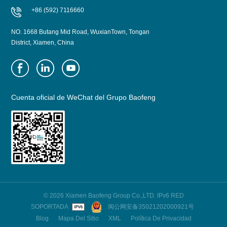
+86 (592) 7116660
NO. 1668 Butang Mid Road, WuxianTown, Tongan
District, Xiamen, China
Cuenta oficial de WeChat del Grupo Baofeng
© 2026 Xiamen Baofeng Group Co.,LTD. IPv6 RED
SOPORTADA
闽公网安备35021202000921号
Blog
Mapa Del Sitio
XML
Política De Privacidad