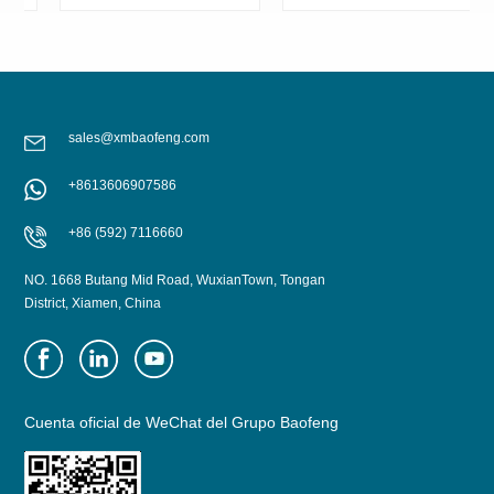
color negro SOT
sales@xmbaofeng.com
+8613606907586
APRENDE MÁS
APRENDE MÁS
+86 (592) 7116660
NO. 1668 Butang Mid Road, WuxianTown, Tongan
District, Xiamen, China
Cuenta oficial de WeChat del Grupo Baofeng