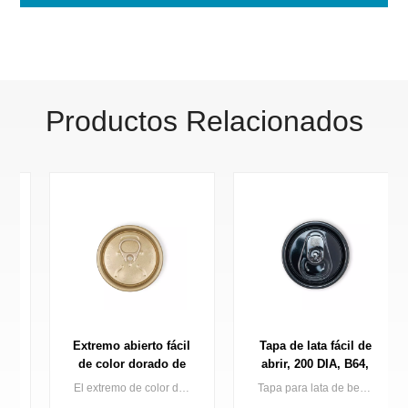
Productos Relacionados
Extremo abierto fácil
Tapa de lata fácil de
de color dorado de
abrir, 200 DIA, B64,
alta calidad para
extremo para lata de
El extremo de color dorado hace que su lata de bebidas brille en el estante, Baofeng ofrece una serie completa de extremos de latas doradas que incluyen dorado claro, dorado oscuro.
Tapa para lata de bebidas de aluminio de 200 mm de diámetro, con revestimiento negro y fácil apertura, precio de fábrica.
envases de bebidas
bebida de 2 piezas,