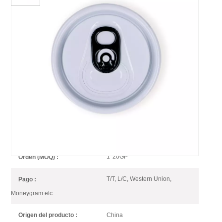
Tapa De Lata De Bebida De
Aluminio Con Carcasa Blanca
Y Lengüeta Negra
Baofeng ofrece una variedad de tapas de latas de aluminio
fáciles de abrir
Aluminum Drink Can Lid
Artículo No :
1*20GP
Orden (MOQ) :
T/T, L/C, Western Union,
Pago :
Moneygram etc.
China
Origen del producto :