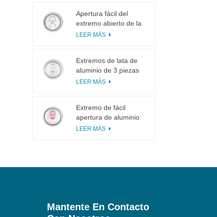
Apertura fácil del
extremo abierto de la
lengüeta del tirón del
LEER MÁS
anillo 113# pequeña
para el jugo de fruta
Extremos de lata de
aluminio de 3 piezas
200 SOT para
LEER MÁS
enlatado de alimentos
y bebidas
Extremo de fácil
apertura de aluminio
inciso con pestaña
LEER MÁS
rosa
Mantente En Contacto