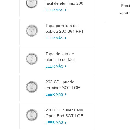
fácil de aluminio 200
Prec
B64 RPT LOE
LEER MÁS
apert
Tapa para lata de
bebida 200 B64 RPT
SOE plateada, fácil de
LEER MÁS
abrir
Tapa de lata de
aluminio de fácil
apertura 200 B64 SOT
LEER MÁS
LOE
202 CDL puede
terminar SOT LOE
Plata Ligero EOE
LEER MÁS
200 CDL Silver Easy
Open End SOT LOE
Epoxi
LEER MÁS