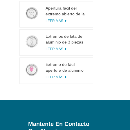
Apertura fácil del
extremo abierto de la
lengüeta del tirón del
LEER MÁS
anillo 113# pequeña
para el jugo de fruta
Extremos de lata de
aluminio de 3 piezas
200 SOT para
LEER MÁS
enlatado de alimentos
y bebidas
Extremo de fácil
apertura de aluminio
inciso con pestaña
LEER MÁS
rosa
Mantente En Contacto