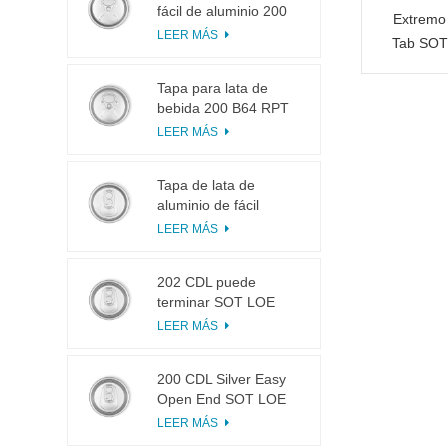
fácil de aluminio 200
Extremo 
B64 RPT LOE
LEER MÁS
Tab SOT 
Tapa para lata de
bebida 200 B64 RPT
SOE plateada, fácil de
LEER MÁS
abrir
Tapa de lata de
aluminio de fácil
apertura 200 B64 SOT
LEER MÁS
LOE
202 CDL puede
terminar SOT LOE
Plata Ligero EOE
LEER MÁS
200 CDL Silver Easy
Open End SOT LOE
Epoxi
LEER MÁS