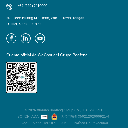
+86 (592) 7116660
NO. 1668 Butang Mid Road, WuxianTown, Tongan
District, Xiamen, China
Cuenta oficial de WeChat del Grupo Baofeng
© 2026 Xiamen Baofeng Group Co.,LTD. IPv6 RED
SOPORTADA
闽公网安备35021202000921号
Blog
Mapa Del Sitio
XML
Política De Privacidad