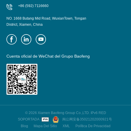
+86 (592) 7116660
NO. 1668 Butang Mid Road, WuxianTown, Tongan
District, Xiamen, China
Cuenta oficial de WeChat del Grupo Baofeng
© 2026 Xiamen Baofeng Group Co.,LTD. IPv6 RED
SOPORTADA
闽公网安备35021202000921号
Blog
Mapa Del Sitio
XML
Política De Privacidad