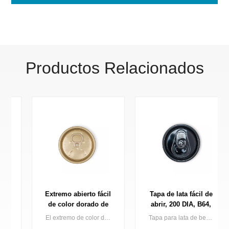
Productos Relacionados
Extremo abierto fácil
Tapa de lata fácil de
de color dorado de
abrir, 200 DIA, B64,
alta calidad para
extremo para lata de
El extremo de color dorado hace que su lata de bebidas brille en el estante, Baofeng ofrece una serie completa de extremos de latas doradas que incluyen dorado claro, dorado oscuro.
Tapa para lata de bebidas de aluminio de 200 mm de diámetro, con revestimiento negro y fácil apertura, precio de fábrica.
envases de bebidas
bebida de 2 piezas,