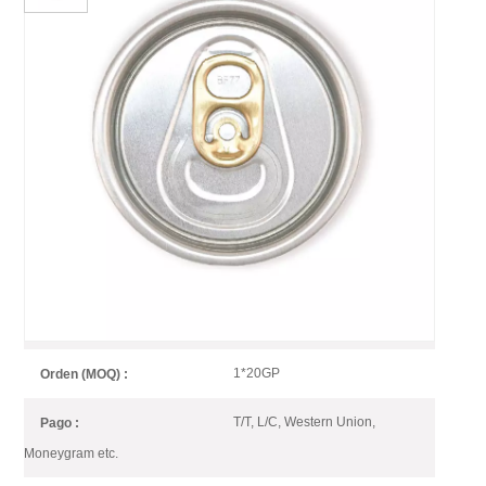
202 Dia B64 SOT Puede
Terminar Para Enlatar Bebidas
Con Pestaña De Color
Las lengüetas de colores son otra forma de agregar puntos sutiles de
diferenciación a su bebida mientras mantienen una apariencia limpia.
Silver Easy Open End with Gold
Artículo No :
Tab
1*20GP
Orden (MOQ) :
T/T, L/C, Western Union,
Pago :
Moneygram etc.