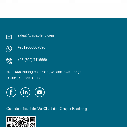
color negro SOT
sales@xmbaofeng.com
+8613606907586
APRENDE MÁS
APRENDE MÁS
+86 (592) 7116660
NO. 1668 Butang Mid Road, WuxianTown, Tongan
District, Xiamen, China
Cuenta oficial de WeChat del Grupo Baofeng