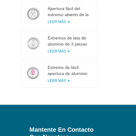
Apertura fácil del
extremo abierto de la
lengüeta del tirón del
LEER MÁS
anillo 113# pequeña
para el jugo de fruta
Extremos de lata de
aluminio de 3 piezas
200 SOT para
LEER MÁS
enlatado de alimentos
y bebidas
Extremo de fácil
apertura de aluminio
inciso con pestaña
LEER MÁS
rosa
Mantente En Contacto