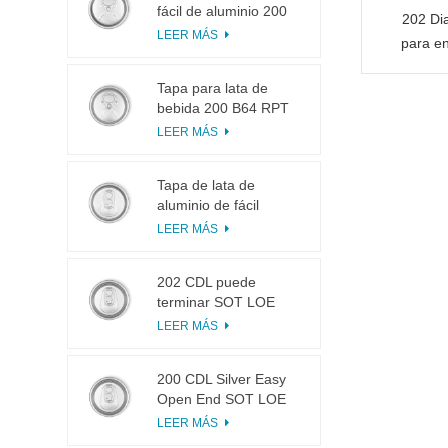
fácil de aluminio 200
202 Di
B64 RPT LOE
LEER MÁS
para en
Tapa para lata de
bebida 200 B64 RPT
SOE plateada, fácil de
LEER MÁS
abrir
Tapa de lata de
aluminio de fácil
apertura 200 B64 SOT
LEER MÁS
LOE
202 CDL puede
terminar SOT LOE
Plata Ligero EOE
LEER MÁS
200 CDL Silver Easy
Open End SOT LOE
Epoxi
LEER MÁS